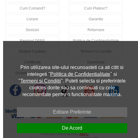
Cum Comand?
Cum Platesc?
Livrare
Garantie
Sesizari
Returnare
Regimul DEEE
Politica de Confidentialitate
Despre Cookies
Termeni si Conditii
Certificate
Download
Prin utilizarea site-ului recunoasteti ca ati citit si
Showroom Bucuresti
Showroom Cluj-Napoca
intelegeti "
Politica de Confidentialitate
" si
"
Termeni si Conditii
". Puteti selecta si preferintele
cookies dorite sau sa continuati cu cele
recomandate pentru o functionalitate maxima.
Editare Preferinte
De Acord
Protecția consumatorului:
ANPC