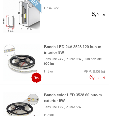
Lipsa Stoc
6,
lei
9
Banda LED 24V 3528 120 buc-m
interior 9W
Tensiune
24V
, Putere
9 W
, Luminozitate
900 lm
PRP: 8,06 lei
In Stoc
6,
9w
lei
93
Banda color LED 3528 60 buc-m
exterior 5W
Tensiune
12V
, Putere
5 W
In Stoc