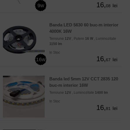
16,
9w
lei
08
Banda LED 5630 60 buc-m interior
4000K 16W
Tensiune
12V
, Putere
16 W
, Luminozitate
1150 lm
In Stoc
16,
16w
lei
67
Banda led 5mm 12V CCT 2835 120
buc-m interior 16W
Tensiune
12V
, Luminozitate
1400 lm
In Stoc
16,
lei
81