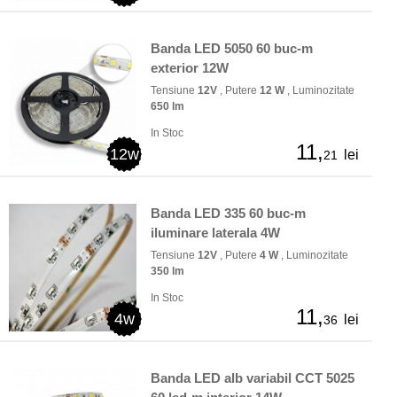
Banda LED 5050 60 buc-m
exterior 12W
Tensiune
12V
, Putere
12 W
, Luminozitate
650 lm
In Stoc
11,
12w
lei
21
Banda LED 335 60 buc-m
iluminare laterala 4W
Tensiune
12V
, Putere
4 W
, Luminozitate
350 lm
In Stoc
11,
4w
lei
36
Banda LED alb variabil CCT 5025