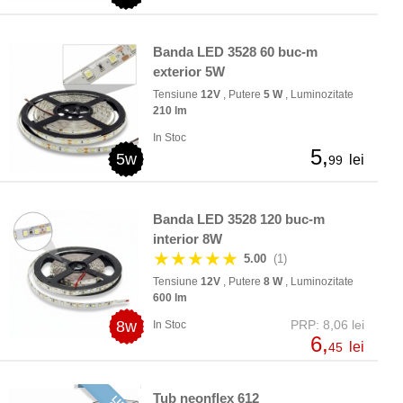
Banda LED 3528 60 buc-m
exterior 5W
Tensiune
12V
, Putere
5 W
, Luminozitate
210 lm
In Stoc
5,
5w
lei
99
Banda LED 3528 120 buc-m
interior 8W
★★★★★
5.00
(1)
Tensiune
12V
, Putere
8 W
, Luminozitate
600 lm
8w
PRP: 8,06 lei
In Stoc
6,
lei
45
Tub neonflex 612