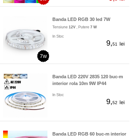
Banda LED RGB 30 led 7W
Tensiune
12V
, Putere
7 W
In Stoc
9,
lei
51
7w
Banda LED 220V 2835 120 buc-m
interior rola 10m 9W IP44
In Stoc
9,
lei
52
Banda LED RGB 60 buc-m interior