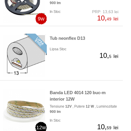
900 lm
PRP: 13,63 lei
In Stoc
10,
9w
lei
49
Tub neonflex D13
Lipsa Stoc
10,
lei
5
Banda LED 4014 120 buc-m
interior 12W
Tensiune
12V
, Putere
12 W
, Luminozitate
900 lm
In Stoc
10,
12w
lei
59