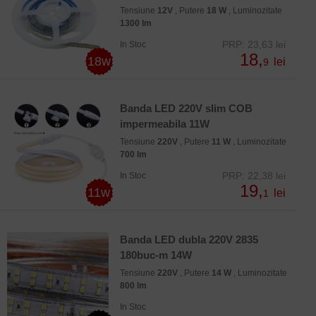
Tensiune
12V
, Putere
18 W
, Luminozitate
1300 lm
PRP: 23,63 lei
In Stoc
18,
18w
lei
9
Banda LED 220V slim COB
impermeabila 11W
Tensiune
220V
, Putere
11 W
, Luminozitate
700 lm
PRP: 22,38 lei
In Stoc
19,
11w
lei
1
Banda LED dubla 220V 2835
180buc-m 14W
Tensiune
220V
, Putere
14 W
, Luminozitate
800 lm
In Stoc