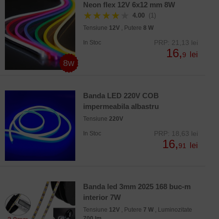
Neon flex 12V 6x12 mm 8W
★★★★
★
4.00
(1)
Tensiune
12V
, Putere
8 W
PRP: 21,13 lei
In Stoc
16,
lei
9
8w
Banda LED 220V COB
impermeabila albastru
Tensiune
220V
PRP: 18,63 lei
In Stoc
16,
lei
91
Banda led 3mm 2025 168 buc-m
interior 7W
Tensiune
12V
, Putere
7 W
, Luminozitate
700 lm