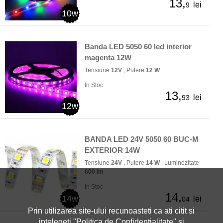
13,
lei
9
10w
Banda LED 5050 60 led interior
magenta 12W
Tensiune
12V
, Putere
12 W
In Stoc
13,
lei
93
12w
BANDA LED 24V 5050 60 BUC-M
EXTERIOR 14W
Tensiune
24V
, Putere
14 W
, Luminozitate
600 lm
In Stoc
14,
14w
lei
04
Prin utilizarea site-ului recunoasteti ca ati citit si
intelegeti "
Politica de Confidentialitate
" si