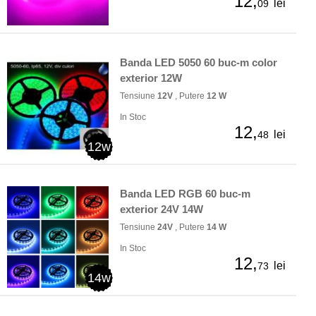
12,
lei
09
Banda LED 5050 60 buc-m color
exterior 12W
Tensiune
12V
, Putere
12 W
In Stoc
12,
lei
48
12w
Banda LED RGB 60 buc-m
exterior 24V 14W
Tensiune
24V
, Putere
14 W
In Stoc
12,
lei
73
14w