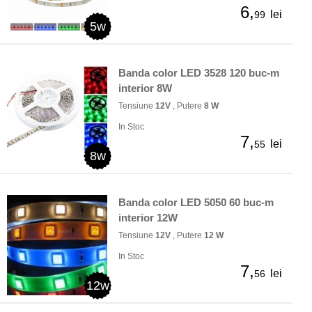
6,
lei
99
5w
Banda color LED 3528 120 buc-m
interior 8W
Tensiune
12V
, Putere
8 W
In Stoc
7,
lei
55
8w
Banda color LED 5050 60 buc-m
interior 12W
Tensiune
12V
, Putere
12 W
In Stoc
7,
lei
56
12w