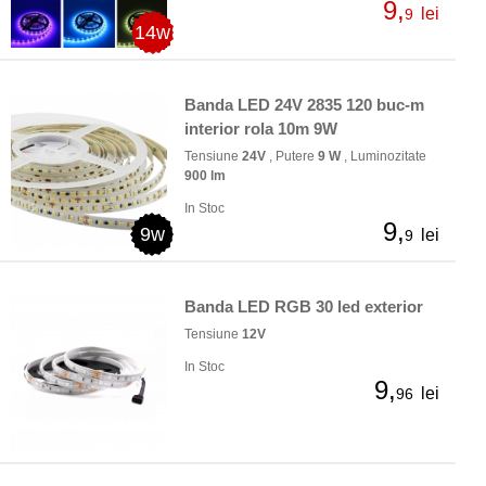
9,
lei
9
14w
Banda LED 24V 2835 120 buc-m
interior rola 10m 9W
Tensiune
24V
, Putere
9 W
, Luminozitate
900 lm
In Stoc
9,
9w
lei
9
Banda LED RGB 30 led exterior
Tensiune
12V
In Stoc
9,
lei
96