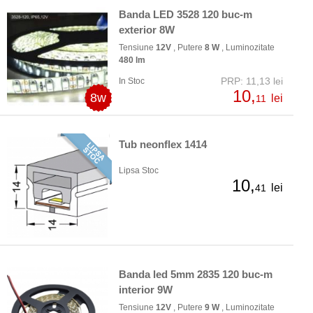
Banda LED 3528 120 buc-m
exterior 8W
Tensiune
12V
, Putere
8 W
, Luminozitate
480 lm
PRP: 11,13 lei
In Stoc
10,
8w
lei
11
Tub neonflex 1414
Lipsa Stoc
10,
lei
41
Banda led 5mm 2835 120 buc-m
interior 9W
Tensiune
12V
, Putere
9 W
, Luminozitate