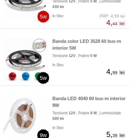
Tensiune
12V
, Putere
5 W
, Luminozitate
430 lm
5w
PRP: 4,99 lei
In Stoc
4,
lei
44
Banda color LED 3528 60 buc-m
interior 5W
Tensiune
12V
, Putere
5 W
In Stoc
4,
lei
99
5w
Banda LED 4040 60 buc-m interior
9W
Tensiune
12V
, Putere
9 W
, Luminozitate
500 lm
In Stoc
5,
9w
lei
39