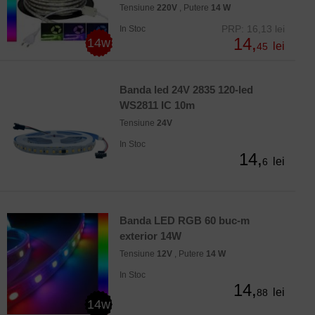
Tensiune
220V
, Putere
14 W
PRP: 16,13 lei
In Stoc
14,
14w
lei
45
Banda led 24V 2835 120-led
WS2811 IC 10m
Tensiune
24V
In Stoc
14,
lei
6
Banda LED RGB 60 buc-m
exterior 14W
Tensiune
12V
, Putere
14 W
In Stoc
14,
lei
88
14w