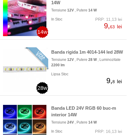
14W
Tensiune
12V
, Putere
14 W
PRP: 11,13 lei
In Stoc
9,
lei
63
14w
Banda rigida 1m 4014-144 led 28W
Tensiune
12V
, Putere
28 W
, Luminozitate
2200 lm
Lipsa Stoc
9,
lei
8
28w
Banda LED 24V RGB 60 buc-m
interior 14W
Tensiune
24V
, Putere
14 W
PRP: 16,13 lei
In Stoc