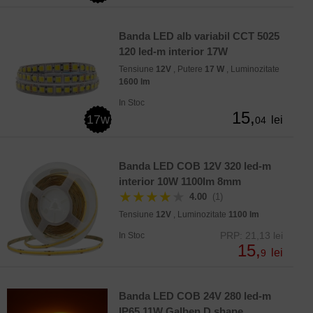
Banda LED alb variabil CCT 5025
120 led-m interior 17W
Tensiune
12V
, Putere
17 W
, Luminozitate
1600 lm
In Stoc
15,
17w
lei
04
Banda LED COB 12V 320 led-m
interior 10W 1100lm 8mm
★★★★
★
4.00
(1)
Tensiune
12V
, Luminozitate
1100 lm
PRP: 21,13 lei
In Stoc
15,
lei
9
Banda LED COB 24V 280 led-m
IP65 11W Galben D shape