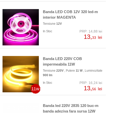
Banda LED COB 12V 320 led-m
interior MAGENTA
Tensiune
12V
PRP: 14,88 lei
In Stoc
13,
lei
33
Banda LED 220V COB
impermeabila 11W
Tensiune
220V
, Putere
11 W
, Luminozitate
900 lm
PRP: 16,24 lei
In Stoc
13,
11w
lei
56
Banda led 220V 2835 120 buc-m
banda adeziva fara sursa 12W