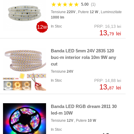
★★★★★
5.00
(1)
Tensiune
220V
, Putere
12 W
, Luminozitate
1000 lm
12w
PRP: 16,13 lei
In Stoc
13,
lei
79
Banda LED 5mm 24V 2835 120
buc-m interior rola 10m 9W any
cut
Tensiune
24V
PRP: 14,88 lei
In Stoc
13,
lei
87
Banda LED RGB dream 2811 30
led-m 10W
Tensiune
12V
, Putere
10 W
In Stoc