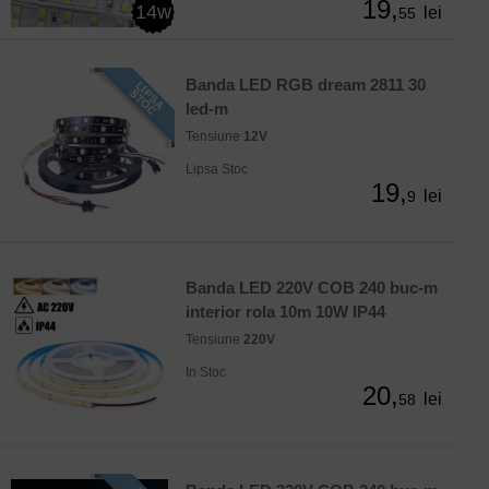
19,
14w
lei
55
Banda LED RGB dream 2811 30
led-m
Tensiune
12V
Lipsa Stoc
19,
lei
9
Banda LED 220V COB 240 buc-m
interior rola 10m 10W IP44
Tensiune
220V
In Stoc
20,
lei
58