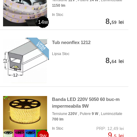
Tensiune
12V
, Putere
14 W
, Luminozitate
1150 lm
In Stoc
8,
14w
lei
59
Tub neonflex 1212
Lipsa Stoc
8,
lei
64
Banda LED 220V 5050 60 buc-m
impermeabila 9W
Tensiune
220V
, Putere
9 W
, Luminozitate
700 lm
PRP: 12,49 lei
In Stoc
9,
9w
lei
5