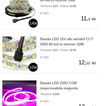
60 led-m interior 14W
Tensiune
12V
, Putere
14 W
In Stoc
11,
lei
9
14w
Banda LED 12V alb variabil CCT
5025 60 led-m interior 10W
Tensiune
12V
, Putere
10 W
In Stoc
12,
lei
02
10w
Banda LED 220V COB
impermeabila magenta
Tensiune
220V
In Stoc