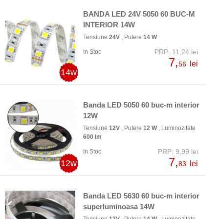
BANDA LED 24V 5050 60 BUC-M
INTERIOR 14W
Tensiune
24V
, Putere
14 W
PRP: 11,24 lei
In Stoc
7,
lei
56
14w
Banda LED 5050 60 buc-m interior
12W
Tensiune
12V
, Putere
12 W
, Luminozitate
600 lm
PRP: 9,99 lei
In Stoc
7,
12w
lei
83
Banda LED 5630 60 buc-m interior
superluminoasa 14W