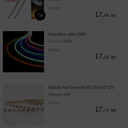
In Stoc
17,
7w
lei
05
Neonflex slim 220V
Tensiune
220V
In Stoc
17,
lei
52
Banda led 5mm RGB 120 led 12V
Tensiune
12V
In Stoc
17,
lei
74