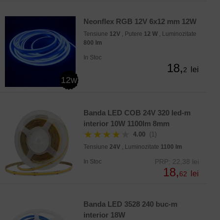
Neonflex RGB 12V 6x12 mm 12W
Tensiune
12V
, Putere
12 W
, Luminozitate
800 lm
In Stoc
18,
lei
2
12w
Banda LED COB 24V 320 led-m
interior 10W 1100lm 8mm
★★★★
★
4.00
(1)
Tensiune
24V
, Luminozitate
1100 lm
PRP: 22,38 lei
In Stoc
18,
lei
62
Banda LED 3528 240 buc-m
interior 18W