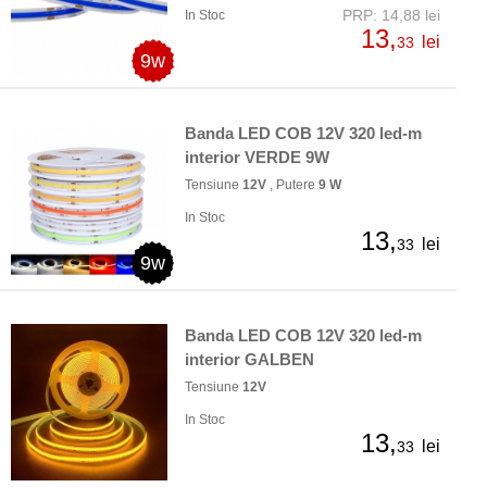
PRP: 14,88 lei
In Stoc
13,
lei
33
9w
Banda LED COB 12V 320 led-m
interior VERDE 9W
Tensiune
12V
, Putere
9 W
In Stoc
13,
lei
33
9w
Banda LED COB 12V 320 led-m
interior GALBEN
Tensiune
12V
In Stoc
13,
lei
33