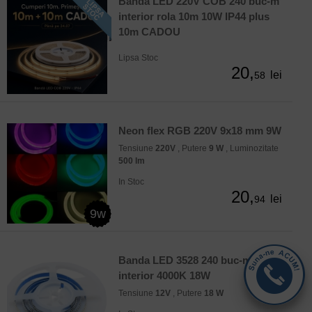
Banda LED 220V COB 240 buc-m
interior rola 10m 10W IP44 plus
10m CADOU
Lipsa Stoc
20,
lei
58
Neon flex RGB 220V 9x18 mm 9W
Tensiune
220V
, Putere
9 W
, Luminozitate
500 lm
In Stoc
20,
lei
94
9w
Banda LED 3528 240 buc-m
interior 4000K 18W
Tensiune
12V
, Putere
18 W