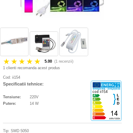
★★★★★
5.00
(
1
recenzii)
1 clienti recomanda acest produs
Cod:
ii154
Specificatii tehnice:
Tensiune:
220V
Putere:
14 W
Tip: SMD 5050