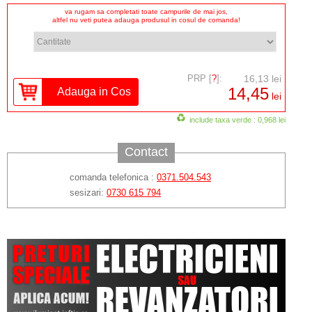
va rugam sa completati toate campurile de mai jos,
altfel nu veti putea adauga produsul in cosul de comanda!
PRP [
?
]:
16,13 lei
14,45
lei
include taxa verde : 0,968 lei
Contact
comanda telefonica :
0371.504.543
sesizari:
0730 615 794