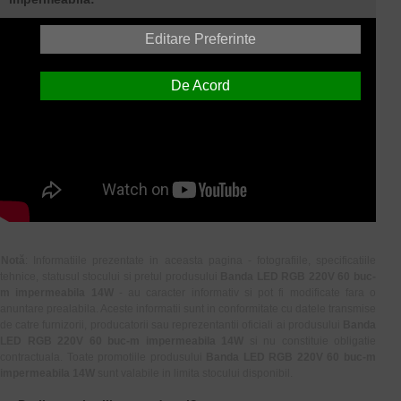
Editare Preferinte
De Acord
Notă
: Informatiile prezentate in aceasta pagina - fotografiile, specificatiile
tehnice, statusul stocului si pretul produsului
Banda LED RGB 220V 60 buc-
m impermeabila 14W
- au caracter informativ si pot fi modificate fara o
anuntare prealabila. Aceste informatii sunt in conformitate cu datele transmise
de catre furnizorii, producatorii sau reprezentantii oficiali ai produsului
Banda
LED RGB 220V 60 buc-m impermeabila 14W
si nu constituie obligatie
contractuala. Toate promotiile produsului
Banda LED RGB 220V 60 buc-m
impermeabila 14W
sunt valabile in limita stocului disponibil.