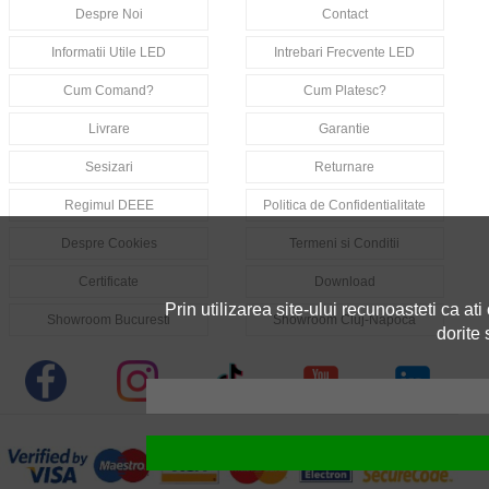
Despre Noi
Contact
Informatii Utile LED
Intrebari Frecvente LED
Cum Comand?
Cum Platesc?
Livrare
Garantie
Sesizari
Returnare
Regimul DEEE
Politica de Confidentialitate
Despre Cookies
Termeni si Conditii
Certificate
Download
Prin utilizarea site-ului recunoasteti ca ati ci
Showroom Bucuresti
Showroom Cluj-Napoca
dorite