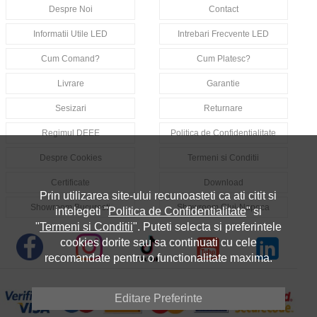
Despre Noi
Contact
Informatii Utile LED
Intrebari Frecvente LED
Cum Comand?
Cum Platesc?
Livrare
Garantie
Sesizari
Returnare
Regimul DEEE
Politica de Confidentialitate
Despre Cookies
Termeni si Conditii
Certificate
Download
Prin utilizarea site-ului recunoasteti ca ati citit si
Showroom Bucuresti
Showroom Cluj-Napoca
intelegeti "
Politica de Confidentialitate
" si
"
Termeni si Conditii
". Puteti selecta si preferintele
cookies dorite sau sa continuati cu cele
recomandate pentru o functionalitate maxima.
Editare Preferinte