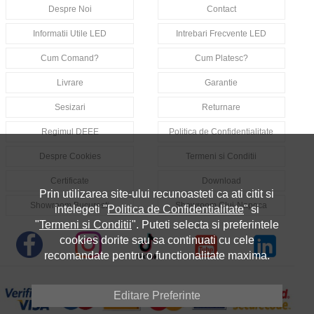
Despre Noi
Contact
Informatii Utile LED
Intrebari Frecvente LED
Cum Comand?
Cum Platesc?
Livrare
Garantie
Sesizari
Returnare
Regimul DEEE
Politica de Confidentialitate
Despre Cookies
Termeni si Conditii
Certificate
Download
Prin utilizarea site-ului recunoasteti ca ati citit si
Showroom Bucuresti
Showroom Cluj-Napoca
intelegeti "
Politica de Confidentialitate
" si
"
Termeni si Conditii
". Puteti selecta si preferintele
cookies dorite sau sa continuati cu cele
recomandate pentru o functionalitate maxima.
Editare Preferinte