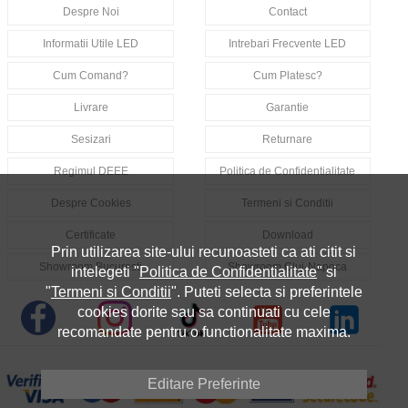
Despre Noi
Contact
Informatii Utile LED
Intrebari Frecvente LED
Cum Comand?
Cum Platesc?
Livrare
Garantie
Sesizari
Returnare
Regimul DEEE
Politica de Confidentialitate
Despre Cookies
Termeni si Conditii
Certificate
Download
Prin utilizarea site-ului recunoasteti ca ati citit si
Showroom Bucuresti
Showroom Cluj-Napoca
intelegeti "
Politica de Confidentialitate
" si
"
Termeni si Conditii
". Puteti selecta si preferintele
cookies dorite sau sa continuati cu cele
recomandate pentru o functionalitate maxima.
Editare Preferinte