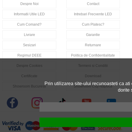
Despre Noi
Contact
Informatii Utile LED
Intrebari Frecvente LED
Cum Comand?
Cum Platesc?
Livrare
Garantie
Sesizari
Returnare
Regimul DEEE
Politica de Confidentialitate
Despre Cookies
Termeni si Conditii
Certificate
Download
Prin utilizarea site-ului recunoasteti ca ati ci
Showroom Bucuresti
Showroom Cluj-Napoca
dorite