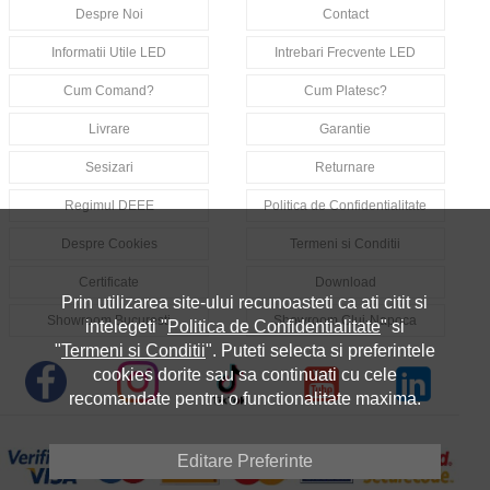
Despre Noi
Contact
Informatii Utile LED
Intrebari Frecvente LED
Cum Comand?
Cum Platesc?
Livrare
Garantie
Sesizari
Returnare
Regimul DEEE
Politica de Confidentialitate
Despre Cookies
Termeni si Conditii
Certificate
Download
Prin utilizarea site-ului recunoasteti ca ati citit si
Showroom Bucuresti
Showroom Cluj-Napoca
intelegeti "
Politica de Confidentialitate
" si
"
Termeni si Conditii
". Puteti selecta si preferintele
cookies dorite sau sa continuati cu cele
recomandate pentru o functionalitate maxima.
Editare Preferinte