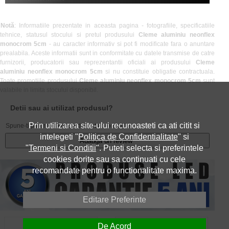
Notă
: Informatiile prezentate in aceasta pagina - fotografiile, specificatiile
tehnice, statusul stocului si pretul produsului
Cleme aluminiu neonflex
monocrom 5cm
- au caracter informativ si pot fi modificate fara o anuntare
prealabila. Aceste informatii sunt in conformitate cu datele transmise de catre
furnizorii, producatorii sau reprezentantii oficiali ai produsului
Cleme
aluminiu neonflex monocrom 5cm
si nu constituie obligatie contractuala.
Toate promotiile produsului
Cleme aluminiu neonflex monocrom 5cm
sunt
valabile in limita stocului disponibil.
Detii sau ai utilizat produsul?
Prin utilizarea site-ului recunoasteti ca ati citit si
Spune-ti parerea acordand o nota produsului:
intelegeti "
Politica de Confidentialitate
" si
Adauga un review
"
Termeni si Conditii
". Puteti selecta si preferintele
cookies dorite sau sa continuati cu cele
recomandate pentru o functionalitate maxima.
Editare Preferinte
Despre Noi
Contact
De Acord