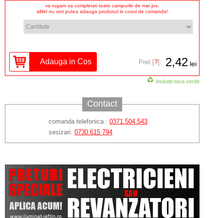
va rugam sa completati toate campurile de mai jos,
altfel nu veti putea adauga produsul in cosul de comanda!
2,42
Pret [
?
]:
lei
include taxa verde
Contact
comanda telefonica :
0371.504.543
sesizari:
0730 615 794