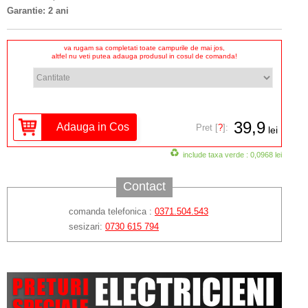
Garantie: 2 ani
va rugam sa completati toate campurile de mai jos,
altfel nu veti putea adauga produsul in cosul de comanda!
39,9
Pret [
?
]:
lei
include taxa verde : 0,0968 lei
Contact
comanda telefonica :
0371.504.543
sesizari:
0730 615 794