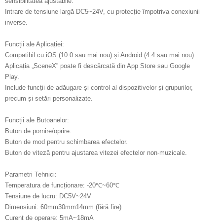
sensibilitatea ajustabile.
Intrare de tensiune largă DC5~24V, cu protecție împotriva conexiunii
inverse.
Funcții ale Aplicației:
Compatibil cu iOS (10.0 sau mai nou) și Android (4.4 sau mai nou).
Aplicația „SceneX” poate fi descărcată din App Store sau Google
Play.
Include funcții de adăugare și control al dispozitivelor și grupurilor,
precum și setări personalizate.
Funcții ale Butoanelor:
Buton de pornire/oprire.
Buton de mod pentru schimbarea efectelor.
Buton de viteză pentru ajustarea vitezei efectelor non-muzicale.
Parametri Tehnici:
Temperatura de funcționare: -20℃~60℃
Tensiune de lucru: DC5V~24V
Dimensiuni: 60mm30mm14mm (fără fire)
Curent de operare: 5mA~18mA