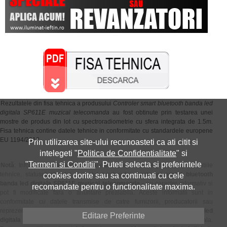
Rezultatele din fisa tehnica a produsului
Controler smart bluetooth banda led
digitala SP611E muzical telecomanda
au fost obtinute prin testarea unei
mostre de produs din lot cu spectroradiometrie cu sfera integrata de 1.5m.
Fisa tehnica contine datele tehnice in conformitate cu standardele europene
EU 1194/2012.
Prin utilizarea site-ului recunoasteti ca ati citit si
intelegeti "
Politica de Confidentialitate
" si
"
Termeni si Conditii
". Puteti selecta si preferintele
Notă
: Informatiile prezentate in aceasta pagina - fotografiile, specificatiile
tehnice, statusul stocului si pretul produsului
Controler smart bluetooth
cookies dorite sau sa continuati cu cele
banda led digitala SP611E muzical telecomanda
- au caracter informativ si
recomandate pentru o functionalitate maxima.
pot fi modificate fara o anuntare prealabila. Aceste informatii sunt in
conformitate cu datele transmise de catre furnizorii, producatorii sau
reprezentantii oficiali ai produsului
Controler smart bluetooth banda led
Editare Preferinte
digitala SP611E muzical telecomanda
si nu constituie obligatie contractuala.