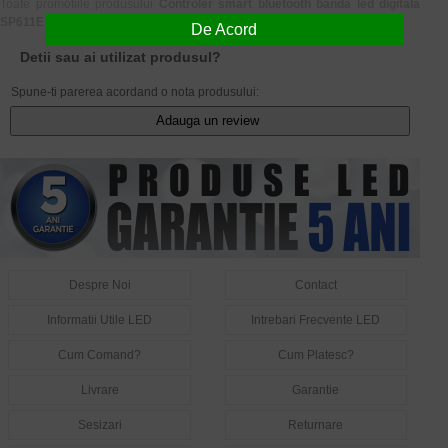
Toate promotiile produsului
Controler smart bluetooth banda led digitala
SP611E muzical telecomanda
sunt valabile in limita stocului disponibil.
De Acord
Detii sau ai utilizat produsul?
Spune-ti parerea acordand o nota produsului:
Adauga un review
Despre Noi
Contact
Informatii Utile LED
Intrebari Frecvente LED
Cum Comand?
Cum Platesc?
Livrare
Garantie
Sesizari
Returnare