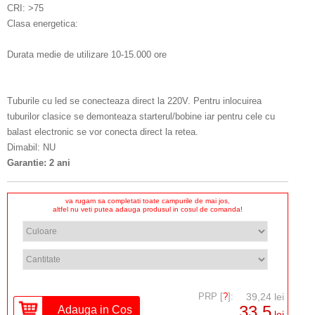
CRI: >75
Clasa energetica:
Durata medie de utilizare 10-15.000 ore
Tuburile cu led se conecteaza direct la 220V. Pentru inlocuirea
tuburilor clasice se demonteaza starterul/bobine iar pentru cele cu
balast electronic se vor conecta direct la retea.
Dimabil: NU
Garantie: 2 ani
va rugam sa completati toate campurile de mai jos,
altfel nu veti putea adauga produsul in cosul de comanda!
PRP [
?
]:
39,24 lei
33,5
lei