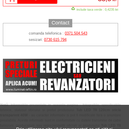
include taxa verde : 0,4235 lei
Contact
comanda telefonica :
0371.504.543
sesizari:
0730 615 794
Notă
: Informatiile prezentate in aceasta pagina - fotografiile, specificatiile
tehnice, statusul stocului si pretul produsului
Tub LED T8 120cm sticla
transparent 40W
- au caracter informativ si pot fi modificate fara o anuntare
prealabila. Aceste informatii sunt in conformitate cu datele transmise de catre
furnizorii, producatorii sau reprezentantii oficiali ai produsului
Tub LED T8