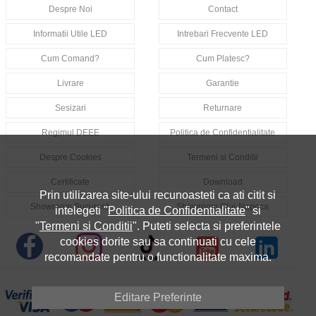
Despre Noi
Contact
Informatii Utile LED
Intrebari Frecvente LED
Cum Comand?
Cum Platesc?
Livrare
Garantie
Sesizari
Returnare
Regimul DEEE
Politica de Confidentialitate
Despre Cookies
Termeni si Conditii
Certificate
Download
Prin utilizarea site-ului recunoasteti ca ati citit si
Showroom Bucuresti
Showroom Cluj-Napoca
intelegeti "
Politica de Confidentialitate
" si
"
Termeni si Conditii
". Puteti selecta si preferintele
cookies dorite sau sa continuati cu cele
recomandate pentru o functionalitate maxima.
Editare Preferinte