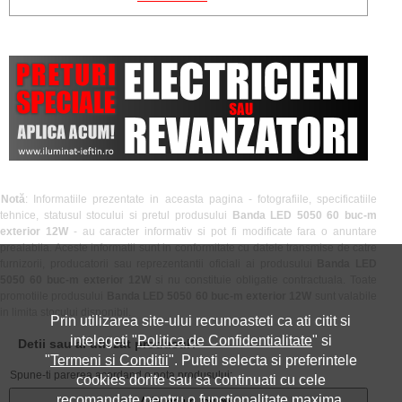
Notă
: Informatiile prezentate in aceasta pagina - fotografiile, specificatiile
tehnice, statusul stocului si pretul produsului
Banda LED 5050 60 buc-m
exterior 12W
- au caracter informativ si pot fi modificate fara o anuntare
prealabila. Aceste informatii sunt in conformitate cu datele transmise de catre
furnizorii, producatorii sau reprezentantii oficiali ai produsului
Banda LED
5050 60 buc-m exterior 12W
si nu constituie obligatie contractuala. Toate
promotiile produsului
Banda LED 5050 60 buc-m exterior 12W
sunt valabile
in limita stocului disponibil.
Prin utilizarea site-ului recunoasteti ca ati citit si
intelegeti "
Politica de Confidentialitate
" si
Detii sau ai utilizat produsul?
"
Termeni si Conditii
". Puteti selecta si preferintele
Spune-ti parerea acordand o nota produsului:
cookies dorite sau sa continuati cu cele
recomandate pentru o functionalitate maxima.
Adauga un review