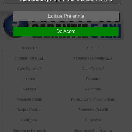
Editare Preferinte
De Acord
Despre Noi
Contact
Informatii Utile LED
Intrebari Frecvente LED
Cum Comand?
Cum Platesc?
Livrare
Garantie
Sesizari
Returnare
Regimul DEEE
Politica de Confidentialitate
Despre Cookies
Termeni si Conditii
Certificate
Download
Showroom Bucuresti
Showroom Cluj-Napoca