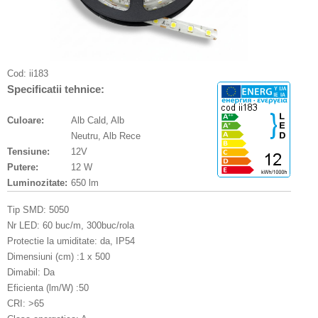
Cod:
ii183
Specificatii tehnice:
Culoare:
Alb Cald, Alb
Neutru, Alb Rece
Tensiune:
12V
Putere:
12 W
Luminozitate:
650 lm
Tip SMD: 5050
Nr LED: 60 buc/m, 300buc/rola
Protectie la umiditate: da, IP54
Dimensiuni (cm) :1 x 500
Dimabil: Da
Eficienta (lm/W) :50
CRI: >65