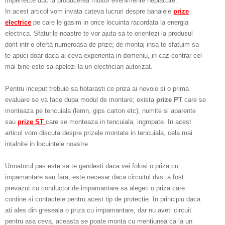
imperfecte duc la producerea multor evenimente neplacute.
In acest articol vom invata cateva lucruri despre banalele
prize
electrice
pe care le gasim in orice locuinta racordata la energia
electrica. Sfaturile noastre te vor ajuta sa te orientezi la produsul
dorit intr-o oferta numeroasa de prize; de montaj insa te sfatuim sa
te apuci doar daca ai ceva experienta in domeniu, in caz contrar cel
mai bine este sa apelezi la un electrician autorizat.
Pentru inceput trebuie sa hotarasti ce priza ai nevoie si o prima
evaluare se va face dupa modul de montare; exista
prize PT
care se
monteaza pe tencuiala (lemn, gips carton etc), numite si aparente
sau
prize ST
care se monteaza in tencuiala, ingropate. In acest
articol vom discuta despre prizele montate in tencuiala, cela mai
intalnite in locuintele noastre.
Urmatorul pas este sa te gandesti daca vei folosi o priza cu
impamantare sau fara; este necesar daca circuitul dvs. a fost
prevazut cu conductor de impamantare sa alegeti o priza care
contine si contactele pentru acest tip de protectie. In principiu daca
ati ales din greseala o priza cu impamantare, dar nu aveti circuit
pentru asa ceva, aceasta se poate monta cu mentiunea ca la un