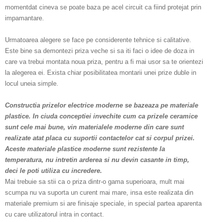
momentdat cineva se poate baza pe acel circuit ca fiind protejat prin
impamantare.
Urmatoarea alegere se face pe considerente tehnice si calitative.
Este bine sa demontezi priza veche si sa iti faci o idee de doza in
care va trebui montata noua priza, pentru a fi mai usor sa te orientezi
la alegerea ei. Exista chiar posibilitatea montarii unei prize duble in
locul uneia simple.
Constructia prizelor electrice moderne se bazeaza pe materiale
plastice. In ciuda conceptiei invechite cum ca prizele ceramice
sunt cele mai bune, vin materialele moderne din care sunt
realizate atat placa cu suportii contactelor cat si corpul prizei.
Aceste materiale plastice moderne sunt rezistente la
temperatura, nu intretin arderea si nu devin casante in timp,
deci le poti utiliza cu incredere.
Mai trebuie sa stii ca o priza dintr-o gama superioara, mult mai
scumpa nu va suporta un curent mai mare, insa este realizata din
materiale premium si are finisaje speciale, in special partea aparenta
cu care utilizatorul intra in contact.