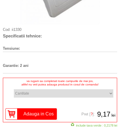
Cod:
ii1330
Specificatii tehnice:
Tensiune:
Garantie: 2 ani
va rugam sa completati toate campurile de mai jos,
altfel nu veti putea adauga produsul in cosul de comanda!
9,17
Pret [
?
]:
lei
include taxa verde : 0,2178 lei