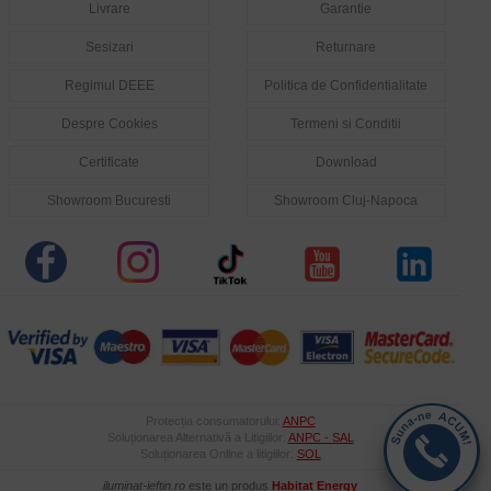
Livrare
Garantie
Sesizari
Returnare
Regimul DEEE
Politica de Confidentialitate
Despre Cookies
Termeni si Conditii
Certificate
Download
Showroom Bucuresti
Showroom Cluj-Napoca
Protecția consumatorului:
ANPC
Soluționarea Alternativă a Litigiilor:
ANPC - SAL
Soluționarea Online a litigiilor:
SOL
iluminat-ieftin.ro
este un produs
Habitat Energy