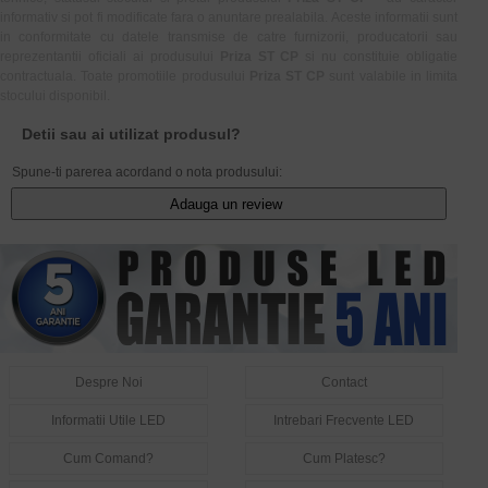
informativ si pot fi modificate fara o anuntare prealabila. Aceste informatii sunt
in conformitate cu datele transmise de catre furnizorii, producatorii sau
reprezentantii oficiali ai produsului
Priza ST CP
si nu constituie obligatie
contractuala. Toate promotiile produsului
Priza ST CP
sunt valabile in limita
stocului disponibil.
Detii sau ai utilizat produsul?
Spune-ti parerea acordand o nota produsului:
Adauga un review
Despre Noi
Contact
Informatii Utile LED
Intrebari Frecvente LED
Cum Comand?
Cum Platesc?