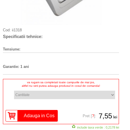
Cod:
ii1318
Specificatii tehnice:
Tensiune:
Garantie: 1 ani
va rugam sa completati toate campurile de mai jos,
altfel nu veti putea adauga produsul in cosul de comanda!
7,55
Pret [
?
]:
lei
include taxa verde : 0,2178 lei