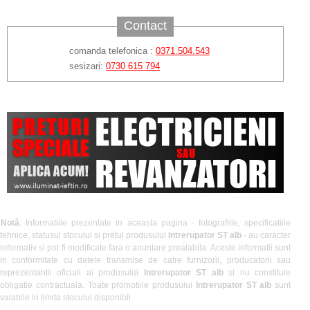
Contact
comanda telefonica :
0371.504.543
sesizari:
0730 615 794
Notă
: Informatiile prezentate in aceasta pagina - fotografiile, specificatiile
tehnice, statusul stocului si pretul produsului
Intrerupator ST alb
- au caracter
informativ si pot fi modificate fara o anuntare prealabila. Aceste informatii sunt
in conformitate cu datele transmise de catre furnizorii, producatorii sau
reprezentantii oficiali ai produsului
Intrerupator ST alb
si nu constituie
obligatie contractuala. Toate promotiile produsului
Intrerupator ST alb
sunt
valabile in limita stocului disponibil.