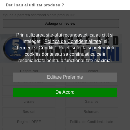
Detii sau ai utilizat produsul?
Spune-ti parerea acordand o nota produsului:
Adauga un review
Prin utilizarea site-ului recunoasteti ca ati citit si
intelegeti "
Politica de Confidentialitate
" si
"
Termeni si Conditii
". Puteti selecta si preferintele
cookies dorite sau sa continuati cu cele
recomandate pentru o functionalitate maxima.
Despre Noi
Contact
Editare Preferinte
Informatii Utile LED
Intrebari Frecvente LED
Cum Comand?
Cum Platesc?
De Acord
Livrare
Garantie
Sesizari
Returnare
Regimul DEEE
Politica de Confidentialitate