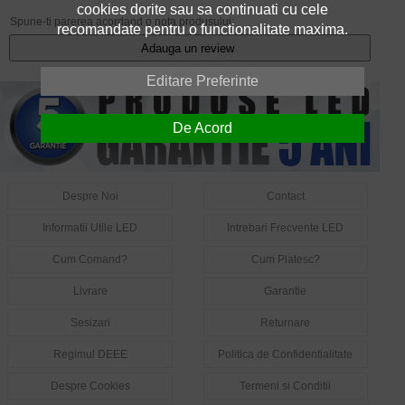
cookies dorite sau sa continuati cu cele
Spune-ti parerea acordand o nota produsului:
recomandate pentru o functionalitate maxima.
Adauga un review
Editare Preferinte
De Acord
Despre Noi
Contact
Informatii Utile LED
Intrebari Frecvente LED
Cum Comand?
Cum Platesc?
Livrare
Garantie
Sesizari
Returnare
Regimul DEEE
Politica de Confidentialitate
Despre Cookies
Termeni si Conditii