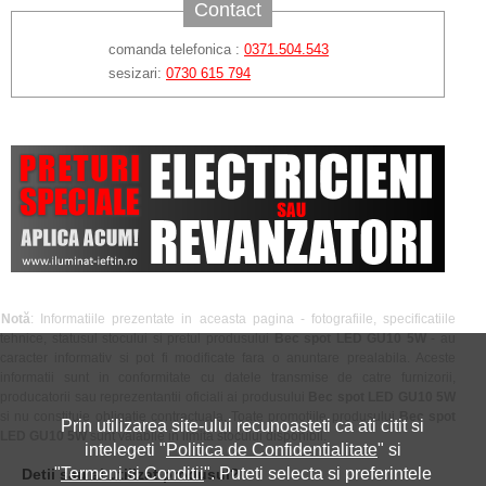
Contact
comanda telefonica :
0371.504.543
sesizari:
0730 615 794
Notă
: Informatiile prezentate in aceasta pagina - fotografiile, specificatiile
tehnice, statusul stocului si pretul produsului
Bec spot LED GU10 5W
- au
caracter informativ si pot fi modificate fara o anuntare prealabila. Aceste
informatii sunt in conformitate cu datele transmise de catre furnizorii,
producatorii sau reprezentantii oficiali ai produsului
Bec spot LED GU10 5W
si nu constituie obligatie contractuala. Toate promotiile produsului
Bec spot
Prin utilizarea site-ului recunoasteti ca ati citit si
LED GU10 5W
sunt valabile in limita stocului disponibil.
intelegeti "
Politica de Confidentialitate
" si
"
Termeni si Conditii
". Puteti selecta si preferintele
Detii sau ai utilizat produsul?