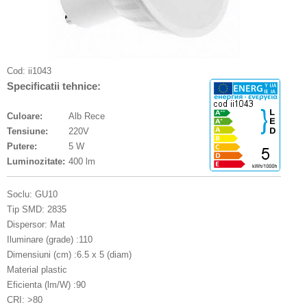
Cod:
ii1043
Specificatii tehnice:
Culoare:
Alb Rece
Tensiune:
220V
Putere:
5 W
Luminozitate:
400 lm
Soclu: GU10
Tip SMD: 2835
Dispersor: Mat
Iluminare (grade) :110
Dimensiuni (cm) :6.5 x 5 (diam)
Material plastic
Eficienta (lm/W) :90
CRI: >80